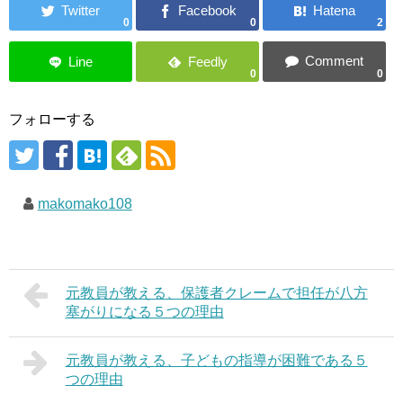
0
0
2
0
0
フォローする
makomako108
元教員が教える、保護者クレームで担任が八方
塞がりになる５つの理由
元教員が教える、子どもの指導が困難である５
つの理由