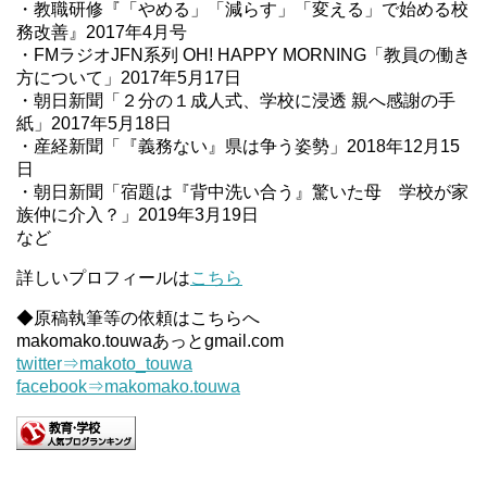
・教職研修『「やめる」「減らす」「変える」で始める校
務改善』2017年4月号
・FMラジオJFN系列 OH! HAPPY MORNING「教員の働き
方について」2017年5月17日
・朝日新聞「２分の１成人式、学校に浸透 親へ感謝の手
紙」2017年5月18日
・産経新聞「『義務ない』県は争う姿勢」2018年12月15
日
・朝日新聞「宿題は『背中洗い合う』驚いた母 学校が家
族仲に介入？」2019年3月19日
など
詳しいプロフィールは
こちら
◆原稿執筆等の依頼はこちらへ
makomako.touwaあっとgmail.com
twitter⇒makoto_touwa
facebook⇒makomako.touwa