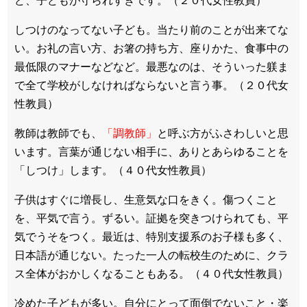
ど、子ど
もが守られすぎです。（２０代女性教員）
しつけのなってない子ども。当たり前のことが出来てな
い。お礼の
言い方、お箸の持ち方、座りかた、食事中の
最低限のマナーなどな
ど。最悪なのは、そういった躾ま
で全て学校がしなければならない
と言う事。（２０代女
性教員）
教師は教師でも、
「調教師」
と呼ぶ方がふさわしいと思
います。言
葉が通じない相手に、ありとあらゆることを
「しつけ」します。（４０代女性教員）
子供はすぐに増長し、生意気な口をきく。傷つくこと
を、
平気で言う。ずるい。証拠を突きつけられても、
平
気でうそをつく。最近は、特別支援系のお子様も多く、
日本語が通じない。たった一人の転校生のために、
クラ
ス全体がおかしくなることもある。（４０代女性教員）
冷めた子どもが多い。自分にとって面倒でないこと・
楽