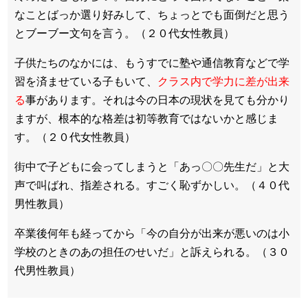
なことばっか選り好みして、
ちょっとでも面倒だと思う
とブーブー文句を言う。（２０代女性教員）
子供たちのなかには、
もうすでに塾や通信教育などで学
習を済ませている子もいて、
クラス内で学力に差が出来
る
事があります。
それは今の日本の現状を見ても分かり
ますが、
根本的な格差は初等教育ではないかと感じま
す。（２０代女性教員）
街中で子どもに会ってしまうと「あっ〇〇先生だ」と大
声で叫ばれ、指差
される。すごく恥ずかしい。（４０代
男性教員）
卒業後何年も経ってから「今の自分が出来が悪いのは小
学校のとき
のあの担任のせいだ」と訴えられる。（３０
代男性教員）