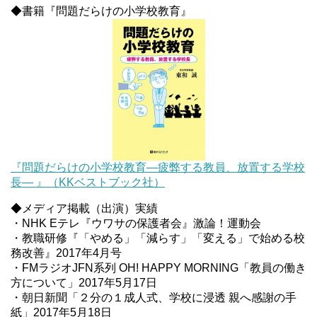
◆書籍『問題だらけの小学校教育』
『問題だらけの小学校教育―疲弊する教員、放置する学校
長― 』（KKベストブック社）
◆メディア掲載（出演）実績
・NHK Eテレ『ウワサの保護者会』激論！運動会
・教職研修『「やめる」「減らす」「変える」で始める校
務改善』2017年4月号
・FMラジオJFN系列 OH! HAPPY MORNING「教員の働き
方について」2017年5月17日
・朝日新聞「２分の１成人式、学校に浸透 親へ感謝の手
紙」2017年5月18日