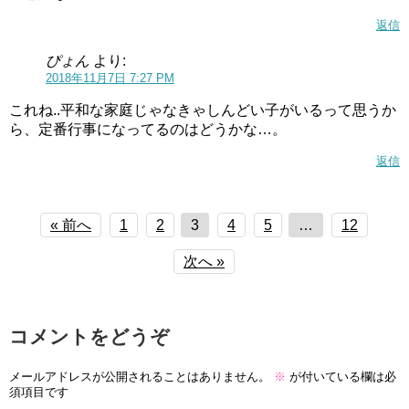
返信
ぴょん
より:
2018年11月7日 7:27 PM
これね..平和な家庭じゃなきゃしんどい子がいるって思うか
ら、定番行事になってるのはどうかな…。
返信
« 前へ
1
2
3
4
5
…
12
次へ »
コメントをどうぞ
メールアドレスが公開されることはありません。
※
が付いている欄は必
須項目です