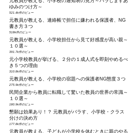
元教員が教える、小学校の通知表の見方～バラしますあ
ゆみのつけ方～
521.4k件のビュー
元教員が教える、連絡帳で担任に嫌われる保護者、NG
書き方３つ
518k件のビュー
元教員が教える、小学校担任から見て好感度が高い親～
１０選～
391.7k件のビュー
元小学校教員が挙げる、２分の１成人式を即刻やめるべ
き５つの理由
310.8k件のビュー
元教員が教える、小学校の宿題への保護者NG態度３つ
275.9k件のビュー
民間企業から教員に転職して驚いた教員の世界の常識～
１０選～
180.9k件のビュー
懇願は効果あり！？ 元教員がバラす、小学校・クラス
分けの決め方
177.8k件のビュー
元教員が教える、子どもが小学校を休むときに親のやる