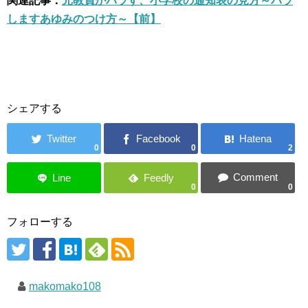
関連記事：
元教員がバラす、小学校の通知表の見方～バラ
しますあゆみのつけ方～【前】
シェアする
0
0
2
0
0
フォローする
makomako108