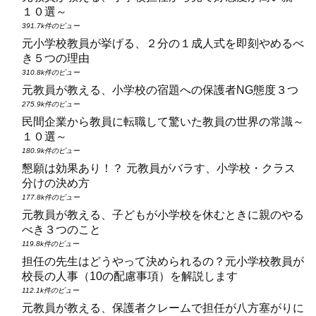
１０選～
391.7k件のビュー
元小学校教員が挙げる、２分の１成人式を即刻やめるべ
き５つの理由
310.8k件のビュー
元教員が教える、小学校の宿題への保護者NG態度３つ
275.9k件のビュー
民間企業から教員に転職して驚いた教員の世界の常識～
１０選～
180.9k件のビュー
懇願は効果あり！？ 元教員がバラす、小学校・クラス
分けの決め方
177.8k件のビュー
元教員が教える、子どもが小学校を休むときに親のやる
べき３つのこと
119.8k件のビュー
担任の先生はどうやって決められるの？元小学校教員が
校長の人事（10の配慮事項）を解説します
112.1k件のビュー
元教員が教える、保護者クレームで担任が八方塞がりに