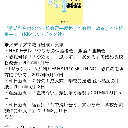
『問題だらけの小学校教育―疲弊する教員、放置する学校
長― 』（KKベストブック社）
◆メディア掲載（出演）実績
・NHK Eテレ『ウワサの保護者会』激論！運動会
・教職研修『「やめる」「減らす」「変える」で始める校
務改善』2017年4月号
・FMラジオJFN系列 OH! HAPPY MORNING「教員の働き
方について」2017年5月17日
・朝日新聞「２分の１成人式、学校に浸透 親へ感謝の手
紙」2017年5月18日
・産経新聞「『義務ない』県は争う姿勢」2018年12月15
日
・朝日新聞「宿題は『背中洗い合う』驚いた母 学校が家
族仲に介入？」2019年3月19日
など
詳しいプロフィールは
こちら