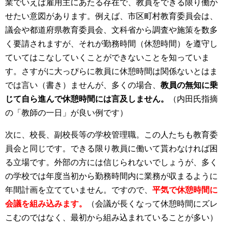
業でいえば雇用主にあたる存在で、教員をできる限り働か
せたい意図があります。例えば、市区町村教育委員会は、
議会や都道府県教育委員会、文科省から調査や施策を数多
く要請されますが、それが勤務時間（休憩時間）を遵守し
ていてはこなしていくことができないことを知っていま
す。さすがに大っぴらに教員に休憩時間は関係ないとはま
では言い（書き）ませんが、多くの場合、
教員の無知に乗
じて自ら進んで休憩時間には言及しません。
（内田氏指摘
の「教師の一日」が良い例です）
次に、校長、副校長等の学校管理職。この人たちも教育委
員会と同じです。できる限り教員に働いて貰わなければ困
る立場です。外部の方には信じられないでしょうが、多く
の学校では年度当初から勤務時間内に業務が収まるように
年間計画を立てていません。ですので、
平気で休憩時間に
会議を組み込みます。
（会議が長くなって休憩時間にズレ
こむのではなく、最初から組み込まれていることが多い）