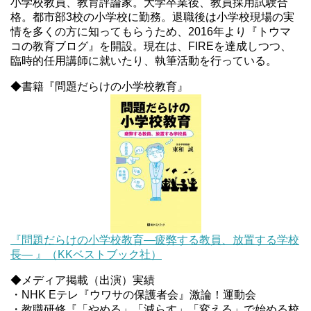
小学校教員、教育評論家。大学卒業後、教員採用試験合
格。都市部3校の小学校に勤務。退職後は小学校現場の実
情を多くの方に知ってもらうため、2016年より『トウマ
コの教育ブログ』を開設。現在は、FIREを達成しつつ、
臨時的任用講師に就いたり、執筆活動を行っている。
◆書籍『問題だらけの小学校教育』
『問題だらけの小学校教育―疲弊する教員、放置する学校
長― 』（KKベストブック社）
◆メディア掲載（出演）実績
・NHK Eテレ『ウワサの保護者会』激論！運動会
・教職研修『「やめる」「減らす」「変える」で始める校