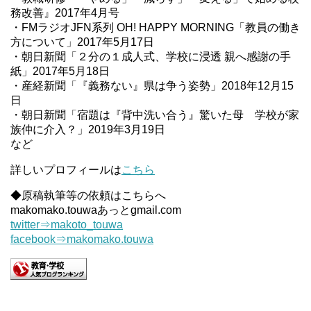
務改善』2017年4月号
・FMラジオJFN系列 OH! HAPPY MORNING「教員の働き
方について」2017年5月17日
・朝日新聞「２分の１成人式、学校に浸透 親へ感謝の手
紙」2017年5月18日
・産経新聞「『義務ない』県は争う姿勢」2018年12月15
日
・朝日新聞「宿題は『背中洗い合う』驚いた母 学校が家
族仲に介入？」2019年3月19日
など
詳しいプロフィールは
こちら
◆原稿執筆等の依頼はこちらへ
makomako.touwaあっとgmail.com
twitter⇒makoto_touwa
facebook⇒makomako.touwa