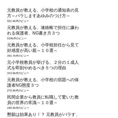
元教員が教える、小学校の通知表の見
方～バラしますあゆみのつけ方～
521.4k件のビュー
元教員が教える、連絡帳で担任に嫌わ
れる保護者、NG書き方３つ
518k件のビュー
元教員が教える、小学校担任から見て
好感度が高い親～１０選～
391.7k件のビュー
元小学校教員が挙げる、２分の１成人
式を即刻やめるべき５つの理由
310.8k件のビュー
元教員が教える、小学校の宿題への保
護者NG態度３つ
275.9k件のビュー
民間企業から教員に転職して驚いた教
員の世界の常識～１０選～
180.9k件のビュー
懇願は効果あり！？ 元教員がバラす、