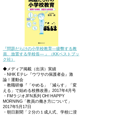
『問題だらけの小学校教育―疲弊する教
員、放置する学校長― 』（KKベストブッ
ク社）
◆メディア掲載（出演）実績
・NHK Eテレ『ウワサの保護者会』激
論！運動会
・教職研修『「やめる」「減らす」「変
える」で始める校務改善』2017年4月号
・FMラジオJFN系列 OH! HAPPY
MORNING「教員の働き方について」
2017年5月17日
・朝日新聞「２分の１成人式、学校に浸