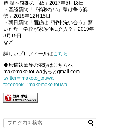
透 親へ感謝の手紙」2017年5月18日
・産経新聞「『義務ない』県は争う姿
勢」2018年12月15日
・朝日新聞「宿題は『背中洗い合う』驚
いた母 学校が家族仲に介入？」2019年
3月19日
など
詳しいプロフィールは
こちら
◆原稿執筆等の依頼はこちらへ
makomako.touwaあっとgmail.com
twitter⇒makoto_touwa
facebook⇒makomako.touwa