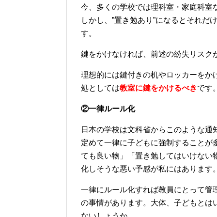
今、多くの学校では理科室・家庭科室
しかし、”置き勉あり”になるとそれだ
す。
鍵をかけなければ、前述の紛失リスク
理想的には鍵付きの机やロッカーをか
処としては
教室に鍵をかけるべき
です
②一律ルール化
日本の学校は文科省からこのような通
定めて一律に子どもに強制することが
ても良い物」「置き勉してはいけない
化しそうな悪い予感が私にはあります
一律にルール化すれば教員にとって管
の事情があります。大体、子どもとは
ないしょうか。