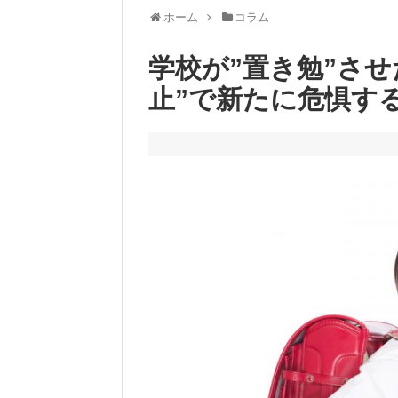
ホーム
コラム
学校が”置き勉”さ
止”で新たに危惧す