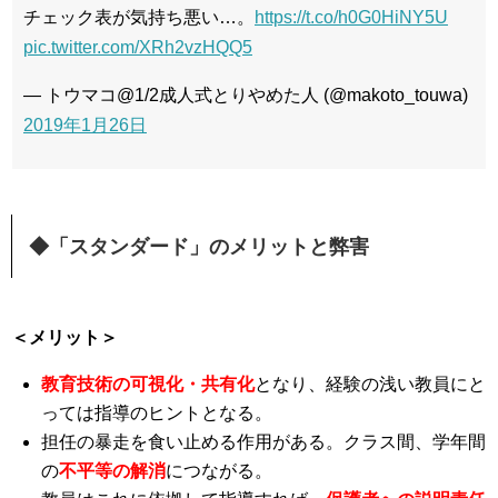
チェック表が気持ち悪い…。
https://t.co/h0G0HiNY5U
pic.twitter.com/XRh2vzHQQ5
— トウマコ@1/2成人式とりやめた人 (@makoto_touwa)
2019年1月26日
◆「スタンダード」のメリットと弊害
＜メリット＞
教育技術の可視化・共有化
となり、経験の浅い教員にと
っては指導のヒントとなる。
担任の暴走を食い止める作用がある。クラス間、学年間
の
不平等の解消
につながる。