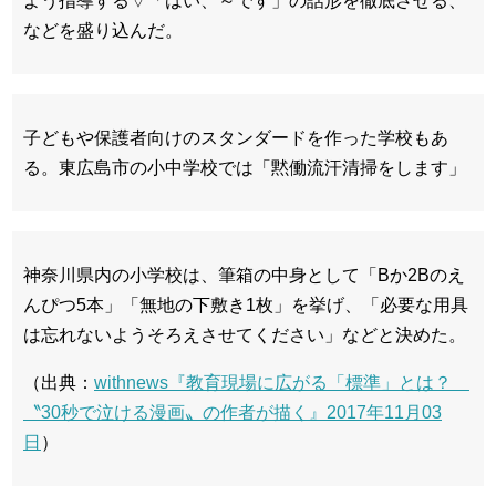
よう指導する▽「はい、～です」の話形を徹底させる、
などを盛り込んだ。
子どもや保護者向けのスタンダードを作った学校もあ
る。東広島市の小中学校では「黙働流汗清掃をします」
神奈川県内の小学校は、筆箱の中身として「Bか2Bのえ
んぴつ5本」「無地の下敷き1枚」を挙げ、「必要な用具
は忘れないようそろえさせてください」などと決めた。
（出典：
withnews『教育現場に広がる「標準」とは？
〝30秒で泣ける漫画〟の作者が描く』2017年11月03
日
）