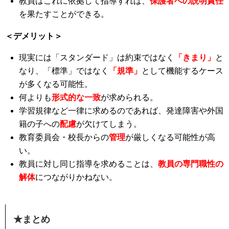
教員はこれに依拠して指導すれば、
保護者への説明責任
を果たすことができる。
＜デメリット＞
現実には「スタンダード」は約束ではなく
「きまり」
と
なり、「標準」ではなく
「規準」
として機能するケース
が多くなる可能性。
何よりも
形式的な一致
が求められる。
学習規律など一律に求めるのであれば、発達障害や外国
籍の子への
配慮
が欠けてしまう。
教育委員会・校長からの
管理
が厳しくなる可能性が高
い。
教員に対し同じ指導を求めることは、
教員の専門職性の
解体
につながりかねない。
★まとめ