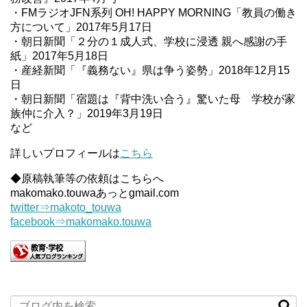
・FMラジオJFN系列 OH! HAPPY MORNING「教員の働き
方について」2017年5月17日
・朝日新聞「２分の１成人式、学校に浸透 親へ感謝の手
紙」2017年5月18日
・産経新聞「『義務ない』県は争う姿勢」2018年12月15
日
・朝日新聞「宿題は『背中洗い合う』驚いた母 学校が家
族仲に介入？」2019年3月19日
など
詳しいプロフィールは
こちら
◆原稿執筆等の依頼はこちらへ
makomako.touwaあっとgmail.com
twitter⇒makoto_touwa
facebook⇒makomako.touwa