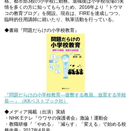
格。都市部3校の小学校に勤務。退職後は小学校現場の実
情を多くの方に知ってもらうため、2016年より『トウマ
コの教育ブログ』を開設。現在は、FIREを達成しつつ、
臨時的任用講師に就いたり、執筆活動を行っている。
◆書籍『問題だらけの小学校教育』
『問題だらけの小学校教育―疲弊する教員、放置する学校
長― 』（KKベストブック社）
◆メディア掲載（出演）実績
・NHK Eテレ『ウワサの保護者会』激論！運動会
・教職研修『「やめる」「減らす」「変える」で始める校
務改善』2017年4月号