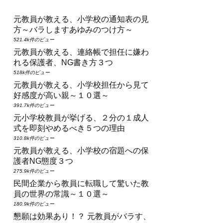
元教員が教える、小学校の通知表の見
方～バラしますあゆみのつけ方～
521.4k件のビュー
元教員が教える、連絡帳で担任に嫌わ
れる保護者、NG書き方３つ
518k件のビュー
元教員が教える、小学校担任から見て
好感度が高い親～１０選～
391.7k件のビュー
元小学校教員が挙げる、２分の１成人
式を即刻やめるべき５つの理由
310.8k件のビュー
元教員が教える、小学校の宿題への保
護者NG態度３つ
275.9k件のビュー
民間企業から教員に転職して驚いた教
員の世界の常識～１０選～
180.9k件のビュー
懇願は効果あり！？ 元教員がバラす、