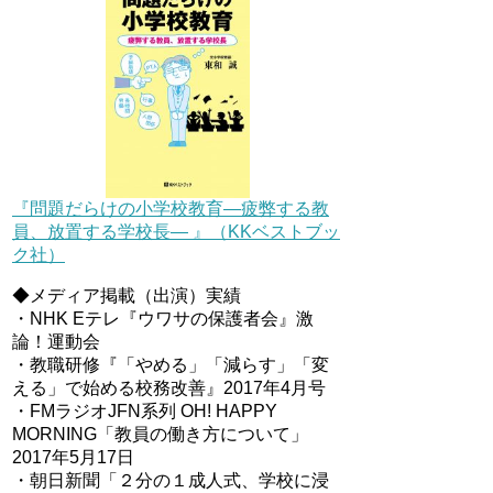
『問題だらけの小学校教育―疲弊する教
員、放置する学校長― 』（KKベストブッ
ク社）
◆メディア掲載（出演）実績
・NHK Eテレ『ウワサの保護者会』激
論！運動会
・教職研修『「やめる」「減らす」「変
える」で始める校務改善』2017年4月号
・FMラジオJFN系列 OH! HAPPY
MORNING「教員の働き方について」
2017年5月17日
・朝日新聞「２分の１成人式、学校に浸