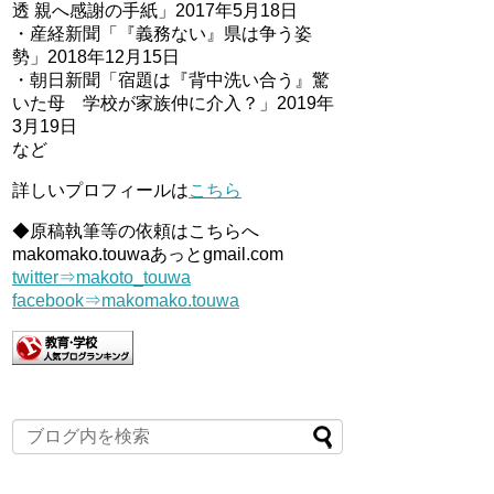
透 親へ感謝の手紙」2017年5月18日
・産経新聞「『義務ない』県は争う姿
勢」2018年12月15日
・朝日新聞「宿題は『背中洗い合う』驚
いた母 学校が家族仲に介入？」2019年
3月19日
など
詳しいプロフィールは
こちら
◆原稿執筆等の依頼はこちらへ
makomako.touwaあっとgmail.com
twitter⇒makoto_touwa
facebook⇒makomako.touwa