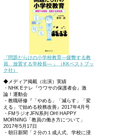
『問題だらけの小学校教育―疲弊する教
員、放置する学校長― 』（KKベストブッ
ク社）
◆メディア掲載（出演）実績
・NHK Eテレ『ウワサの保護者会』激
論！運動会
・教職研修『「やめる」「減らす」「変
える」で始める校務改善』2017年4月号
・FMラジオJFN系列 OH! HAPPY
MORNING「教員の働き方について」
2017年5月17日
・朝日新聞「２分の１成人式、学校に浸