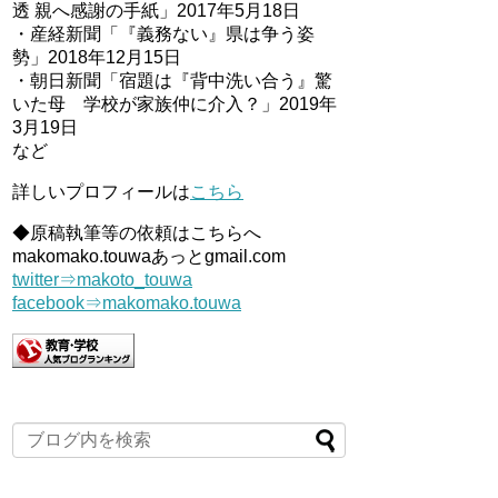
透 親へ感謝の手紙」2017年5月18日
・産経新聞「『義務ない』県は争う姿
勢」2018年12月15日
・朝日新聞「宿題は『背中洗い合う』驚
いた母 学校が家族仲に介入？」2019年
3月19日
など
詳しいプロフィールは
こちら
◆原稿執筆等の依頼はこちらへ
makomako.touwaあっとgmail.com
twitter⇒makoto_touwa
facebook⇒makomako.touwa