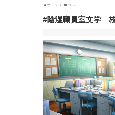
ホーム
コラム
#陰湿職員室文学 