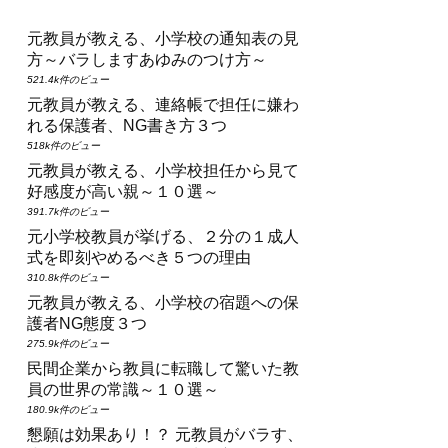
元教員が教える、小学校の通知表の見
方～バラしますあゆみのつけ方～
521.4k件のビュー
元教員が教える、連絡帳で担任に嫌わ
れる保護者、NG書き方３つ
518k件のビュー
元教員が教える、小学校担任から見て
好感度が高い親～１０選～
391.7k件のビュー
元小学校教員が挙げる、２分の１成人
式を即刻やめるべき５つの理由
310.8k件のビュー
元教員が教える、小学校の宿題への保
護者NG態度３つ
275.9k件のビュー
民間企業から教員に転職して驚いた教
員の世界の常識～１０選～
180.9k件のビュー
懇願は効果あり！？ 元教員がバラす、