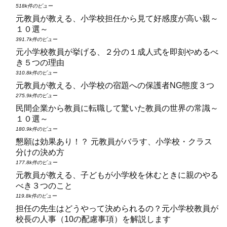
518k件のビュー
元教員が教える、小学校担任から見て好感度が高い親～
１０選～
391.7k件のビュー
元小学校教員が挙げる、２分の１成人式を即刻やめるべ
き５つの理由
310.8k件のビュー
元教員が教える、小学校の宿題への保護者NG態度３つ
275.9k件のビュー
民間企業から教員に転職して驚いた教員の世界の常識～
１０選～
180.9k件のビュー
懇願は効果あり！？ 元教員がバラす、小学校・クラス
分けの決め方
177.8k件のビュー
元教員が教える、子どもが小学校を休むときに親のやる
べき３つのこと
119.8k件のビュー
担任の先生はどうやって決められるの？元小学校教員が
校長の人事（10の配慮事項）を解説します