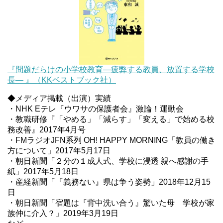
『問題だらけの小学校教育―疲弊する教員、放置する学校
長― 』（KKベストブック社）
◆メディア掲載（出演）実績
・NHK Eテレ『ウワサの保護者会』激論！運動会
・教職研修『「やめる」「減らす」「変える」で始める校
務改善』2017年4月号
・FMラジオJFN系列 OH! HAPPY MORNING「教員の働き
方について」2017年5月17日
・朝日新聞「２分の１成人式、学校に浸透 親へ感謝の手
紙」2017年5月18日
・産経新聞「『義務ない』県は争う姿勢」2018年12月15
日
・朝日新聞「宿題は『背中洗い合う』驚いた母 学校が家
族仲に介入？」2019年3月19日