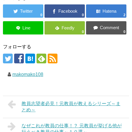
0
0
2
0
0
フォローする
makomako108
教員志望者必見！元教員が教えるシリーズ～ま
とめ～
なぜこれが教員の仕事！？ 元教員が挙げる他が
行うべき教員の仕事～１０選～