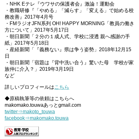
・NHK Eテレ『ウワサの保護者会』激論！運動会
・教職研修『「やめる」「減らす」「変える」で始める校
務改善』2017年4月号
・FMラジオJFN系列 OH! HAPPY MORNING「教員の働き
方について」2017年5月17日
・朝日新聞「２分の１成人式、学校に浸透 親へ感謝の手
紙」2017年5月18日
・産経新聞「『義務ない』県は争う姿勢」2018年12月15
日
・朝日新聞「宿題は『背中洗い合う』驚いた母 学校が家
族仲に介入？」2019年3月19日
など
詳しいプロフィールは
こちら
◆原稿執筆等の依頼はこちらへ
makomako.touwaあっとgmail.com
twitter⇒makoto_touwa
facebook⇒makomako.touwa