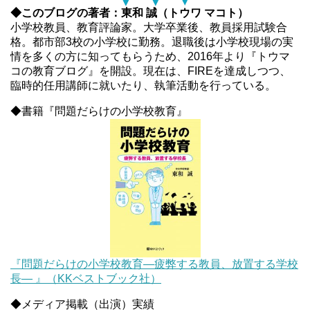
◆このブログの著者：東和 誠（トウワ マコト）
小学校教員、教育評論家。大学卒業後、教員採用試験合
格。都市部3校の小学校に勤務。退職後は小学校現場の実
情を多くの方に知ってもらうため、2016年より『トウマ
コの教育ブログ』を開設。現在は、FIREを達成しつつ、
臨時的任用講師に就いたり、執筆活動を行っている。
◆書籍『問題だらけの小学校教育』
『問題だらけの小学校教育―疲弊する教員、放置する学校
長― 』（KKベストブック社）
◆メディア掲載（出演）実績