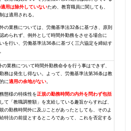
の適用は除外していない
ため
、教育職員に関しても、
制は適用される。
外の業務については、労働基準法32条に基づき、原則
認められず、例外として時間外勤務をさせる場合に
いを行い、労働基準法36条に基づく三六協定を締結す
。
外の業務について時間外勤務命令を行う事はできず、
勤務は発生し得ない。よって、労働基準法第36条は教
的に
適用の余地がない
。
務態様の特殊性を
正規の勤務時間の内外を問わず包括
して「教職調整額」を支給している趣旨からすれば、
規の勤務時間外に及ぶことがあったとしても、そのよ
給特法の前提とするところであって、これを否定する