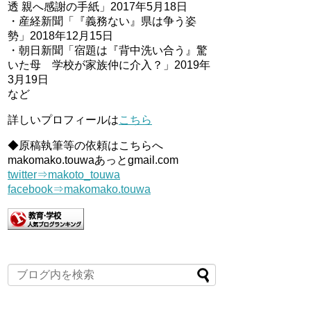
透 親へ感謝の手紙」2017年5月18日
・産経新聞「『義務ない』県は争う姿
勢」2018年12月15日
・朝日新聞「宿題は『背中洗い合う』驚
いた母 学校が家族仲に介入？」2019年
3月19日
など
詳しいプロフィールは
こちら
◆原稿執筆等の依頼はこちらへ
makomako.touwaあっとgmail.com
twitter⇒makoto_touwa
facebook⇒makomako.touwa