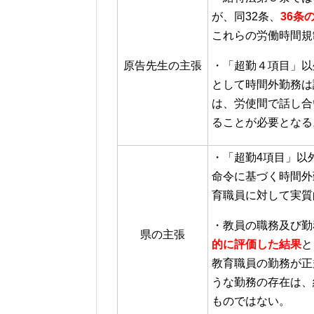
が、同32条、
36条
これらの労働時間規
原告先生の主張
・「超勤４項目」以
として時間外勤務は
は、労使間で話し合
ることが必要となる
・「超勤4項目」以
命令に基づく時間外
育職員に対して実質
・教員の職務及び勤
県の主張
的に評価した結果
と
教育職員の勤務が正
うな勤務の存在は、
ものではない。