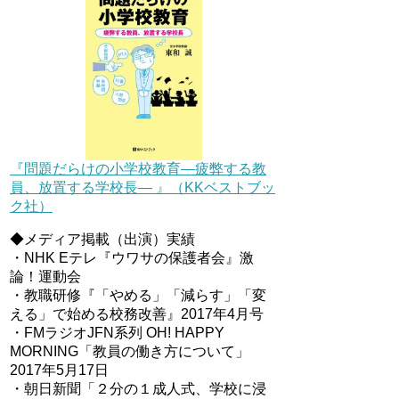
『問題だらけの小学校教育―疲弊する教
員、放置する学校長― 』（KKベストブッ
ク社）
◆メディア掲載（出演）実績
・NHK Eテレ『ウワサの保護者会』激
論！運動会
・教職研修『「やめる」「減らす」「変
える」で始める校務改善』2017年4月号
・FMラジオJFN系列 OH! HAPPY
MORNING「教員の働き方について」
2017年5月17日
・朝日新聞「２分の１成人式、学校に浸