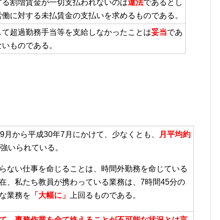
する割増賃金が一切支払われないのは
違法
であるとし
労働に対する
未払賃金の支払い
を求めるものである。
して超過勤務手当等を支給しなかったことは
妥当
であ
ないものである。
年9月から平成30年7月にかけて、少なくとも、
月平均約
強いられている。
らない仕事を命じることは、時間外勤務を命じている
在、私たち教員が携わっている業務は、7時間45分の
な業務を
「大幅に」
上回るものである。
て、事務作業を全て終えることが不可能な状況とは言