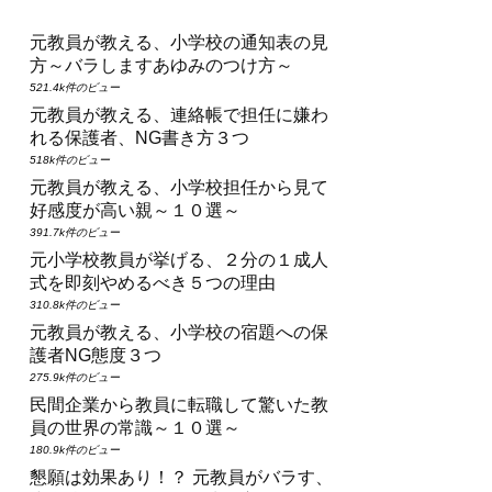
元教員が教える、小学校の通知表の見
方～バラしますあゆみのつけ方～
521.4k件のビュー
元教員が教える、連絡帳で担任に嫌わ
れる保護者、NG書き方３つ
518k件のビュー
元教員が教える、小学校担任から見て
好感度が高い親～１０選～
391.7k件のビュー
元小学校教員が挙げる、２分の１成人
式を即刻やめるべき５つの理由
310.8k件のビュー
元教員が教える、小学校の宿題への保
護者NG態度３つ
275.9k件のビュー
民間企業から教員に転職して驚いた教
員の世界の常識～１０選～
180.9k件のビュー
懇願は効果あり！？ 元教員がバラす、