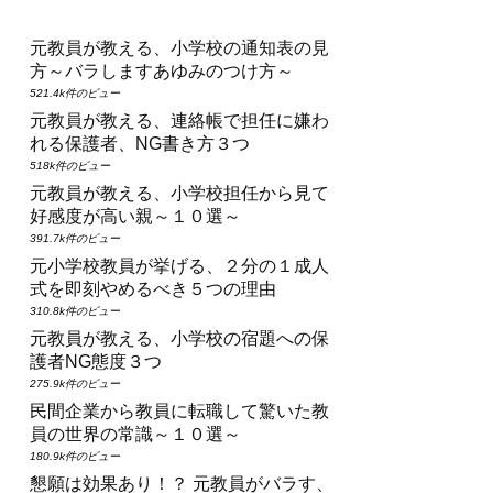
元教員が教える、小学校の通知表の見
方～バラしますあゆみのつけ方～
521.4k件のビュー
元教員が教える、連絡帳で担任に嫌わ
れる保護者、NG書き方３つ
518k件のビュー
元教員が教える、小学校担任から見て
好感度が高い親～１０選～
391.7k件のビュー
元小学校教員が挙げる、２分の１成人
式を即刻やめるべき５つの理由
310.8k件のビュー
元教員が教える、小学校の宿題への保
護者NG態度３つ
275.9k件のビュー
民間企業から教員に転職して驚いた教
員の世界の常識～１０選～
180.9k件のビュー
懇願は効果あり！？ 元教員がバラす、