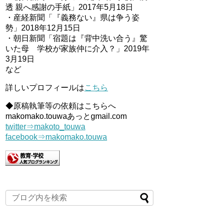
透 親へ感謝の手紙」2017年5月18日
・産経新聞「『義務ない』県は争う姿
勢」2018年12月15日
・朝日新聞「宿題は『背中洗い合う』驚
いた母 学校が家族仲に介入？」2019年
3月19日
など
詳しいプロフィールは
こちら
◆原稿執筆等の依頼はこちらへ
makomako.touwaあっとgmail.com
twitter⇒makoto_touwa
facebook⇒makomako.touwa