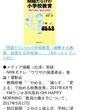
『問題だらけの小学校教育―疲弊する教
員、放置する学校長― 』（KKベストブッ
ク社）
◆メディア掲載（出演）実績
・NHK Eテレ『ウワサの保護者会』激
論！運動会
・教職研修『「やめる」「減らす」「変
える」で始める校務改善』2017年4月号
・FMラジオJFN系列 OH! HAPPY
MORNING「教員の働き方について」
2017年5月17日
・朝日新聞「２分の１成人式、学校に浸