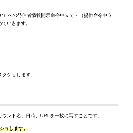
tter）への発信者情報開示命令申立て・（提供命令申立
めていきます。
スクショします。
カウント名、日時、URLを一枚に写すことです。
クショします。