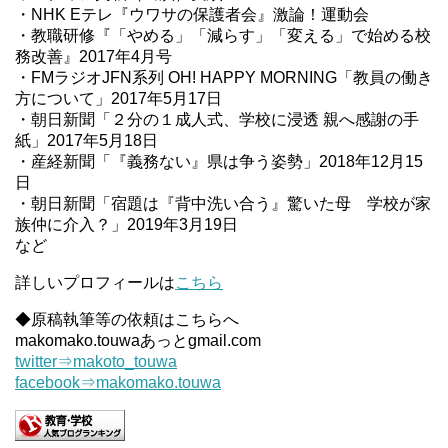
・NHK Eテレ『ウワサの保護者会』激論！運動会
・教職研修『「やめる」「減らす」「変える」で始める校
務改善』2017年4月号
・FMラジオJFN系列 OH! HAPPY MORNING「教員の働き
方について」2017年5月17日
・朝日新聞「２分の１成人式、学校に浸透 親へ感謝の手
紙」2017年5月18日
・産経新聞「『義務ない』県は争う姿勢」2018年12月15
日
・朝日新聞「宿題は『背中洗い合う』驚いた母 学校が家
族仲に介入？」2019年3月19日
など
詳しいプロフィールは
こちら
◆原稿執筆等の依頼はこちらへ
makomako.touwaあっとgmail.com
twitter⇒makoto_touwa
facebook⇒makomako.touwa