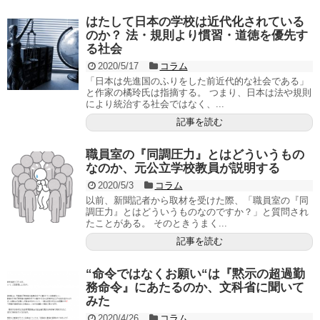
はたして日本の学校は近代化されている
のか？ 法・規則より慣習・道徳を優先す
る社会
2020/5/17
コラム
「日本は先進国のふりをした前近代的な社会である」
と作家の橘玲氏は指摘する。 つまり、日本は法や規則
により統治する社会ではなく、...
記事を読む
職員室の『同調圧力』とはどういうもの
なのか、元公立学校教員が説明する
2020/5/3
コラム
以前、新聞記者から取材を受けた際、「職員室の『同
調圧力』とはどういうものなのですか？」と質問され
たことがある。 そのときうまく...
記事を読む
“命令ではなくお願い“は『黙示の超過勤
務命令』にあたるのか、文科省に聞いて
みた
2020/4/26
コラム