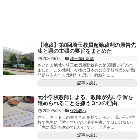
【地裁】第8回埼玉教員超勤裁判の原告先
生と県の主張の要旨をまとめた
2020/8/15
埼玉超勤訴訟
さいたま地裁で埼玉教員超勤裁判の第8回目が行われ
ました。この裁判、今後の日本の公立学校教員の超勤
問題を左右する裁判だと思い、継続的に...
記事を読む
元小学校教師による、教師が先に学習を
進められることを嫌う３つの理由
2020/5/25
保護者へ
昨今、ネット上の書きこみを見ていると、我が子が学
校で先生に「習っていない漢字を書いてはいけない」
「先に課題を進めてはいけない」と理不...
記事を読む