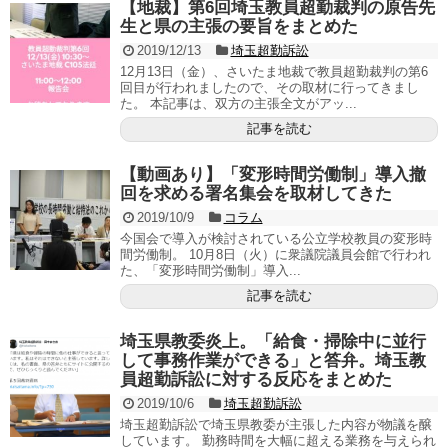
【地裁】第6回埼玉教員超勤裁判の原告先
生と県の主張の要旨をまとめた
2019/12/13
埼玉超勤訴訟
12月13日（金）、さいたま地裁で教員超勤裁判の第6
回目が行われましたので、その取材に行ってきまし
た。 本記事は、双方の主張全文がアッ...
記事を読む
【動画あり】「変形時間労働制」導入撤
回を求める署名集会を取材してきた
2019/10/9
コラム
今国会で導入が検討されている公立学校教員の変形時
間労働制。 10月8日（火）に衆議院議員会館で行われ
た、「変形時間労働制」導入...
記事を読む
埼玉県教委炎上。「給食・掃除中に並行
して事務作業ができる」と答弁。埼玉教
員超勤訴訟に対する反応をまとめた
2019/10/6
埼玉超勤訴訟
埼玉超勤訴訟で埼玉県教委が主張した内容が物議を醸
しています。 勤務時間を大幅に超える業務を与えられ