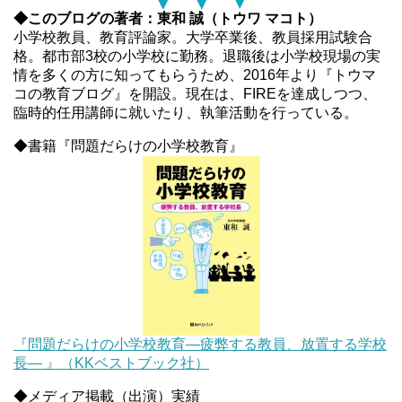
◆このブログの著者：東和 誠（トウワ マコト）
小学校教員、教育評論家。大学卒業後、教員採用試験合
格。都市部3校の小学校に勤務。退職後は小学校現場の実
情を多くの方に知ってもらうため、2016年より『トウマ
コの教育ブログ』を開設。現在は、FIREを達成しつつ、
臨時的任用講師に就いたり、執筆活動を行っている。
◆書籍『問題だらけの小学校教育』
『問題だらけの小学校教育―疲弊する教員、放置する学校
長― 』（KKベストブック社）
◆メディア掲載（出演）実績