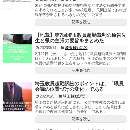
未だに朝の挨拶運動や登校指導など違法な時間外労働
を求められることが多い学校現場。 民間企業であれば
残業代が出されるべきなのだが、公立学...
記事を読む
【地裁】第7回埼玉教員超勤裁判の原告先
生と県の主張の要旨をまとめた
2020/3/14
埼玉超勤訴訟
2月21日（金）、さいたま地裁で教員超勤裁判の第7回
目が行われました。この裁判、今後の日本の公立学校
教員の超勤問題を左右するレベルの裁判だと...
記事を読む
埼玉教員超勤訴訟のポイントは、「職員
会議の位置づけの変化」である
2020/1/5
埼玉超勤訴訟
埼玉教員超勤訴訟以前にも、公立学校教員の残業代請
求を求める裁判は起こされてきた。しかし結果は多く
の裁判で教員の残業は「自発的」である...
記事を読む