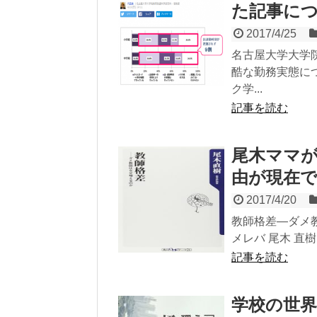
た記事に
2017/4/25
名古屋大学大学
酷な勤務実態に
ク学...
記事を読む
尾木ママが
由が現在
2017/4/20
教師格差―ダメ教師は
メレバ 尾木 直樹 
記事を読む
学校の世