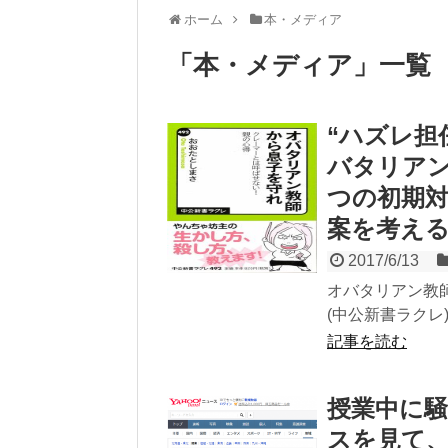
ホーム
本・メディア
「
本・メディア
」
一覧
“ハズレ担
バタリア
つの初期
案を考え
2017/6/13
オバタリアン教師
(中公新書ラクレ) pos
記事を読む
授業中に
スを見て、