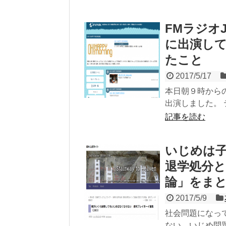
FMラジオJ
に出演して
たこと
2017/5/17
本日朝９時からの放
出演しました。 テ
記事を読む
いじめは
退学処分
論」をま
2017/5/9
社会問題になっ
ない、いじめ問題