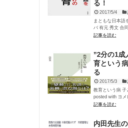
る！
2017/5/4
まともな日本語を教
バ 有元 秀文 合同出
記事を読む
”2分の1
育という
る
2017/5/3
教育という病 子
posted with ヨ
記事を読む
内田先生