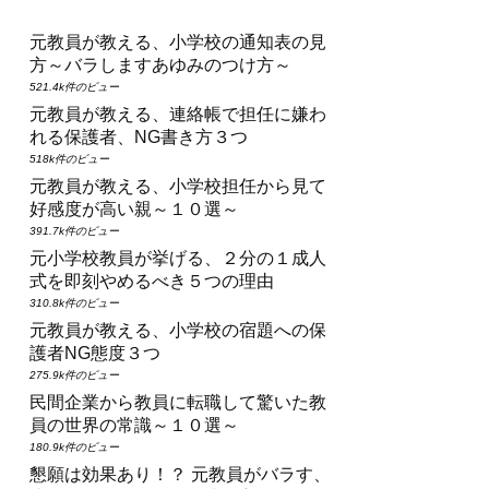
元教員が教える、小学校の通知表の見
方～バラしますあゆみのつけ方～
521.4k件のビュー
元教員が教える、連絡帳で担任に嫌わ
れる保護者、NG書き方３つ
518k件のビュー
元教員が教える、小学校担任から見て
好感度が高い親～１０選～
391.7k件のビュー
元小学校教員が挙げる、２分の１成人
式を即刻やめるべき５つの理由
310.8k件のビュー
元教員が教える、小学校の宿題への保
護者NG態度３つ
275.9k件のビュー
民間企業から教員に転職して驚いた教
員の世界の常識～１０選～
180.9k件のビュー
懇願は効果あり！？ 元教員がバラす、