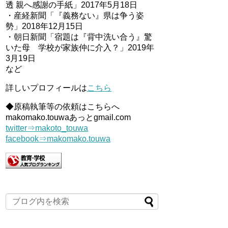
透 親へ感謝の手紙」2017年5月18日
・産経新聞「『義務ない』県は争う姿
勢」2018年12月15日
・朝日新聞「宿題は『背中洗い合う』驚
いた母 学校が家族仲に介入？」2019年
3月19日
など
詳しいプロフィールは
こちら
◆原稿執筆等の依頼はこちらへ
makomako.touwaあっとgmail.com
twitter⇒makoto_touwa
facebook⇒makomako.touwa