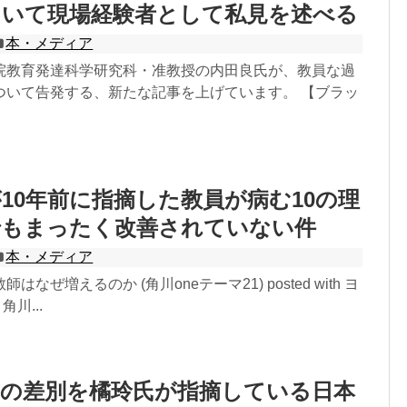
ついて現場経験者として私見を述べる
本・メディア
院教育発達科学研究科・准教授の内田良氏が、教員な過
ついて告発する、新たな記事を上げています。 【ブラッ
10年前に指摘した教員が病む10の理
でもまったく改善されていない件
本・メディア
なぜ増えるのか (角川oneテーマ21) posted with ヨ
角川...
界の差別を橘玲氏が指摘している日本