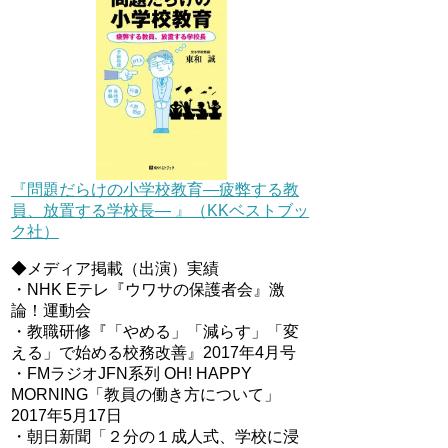
『問題だらけの小学校教育―疲弊する教
員、放置する学校長― 』（KKベストブッ
ク社）
◆メディア掲載（出演）実績
・NHK Eテレ『ウワサの保護者会』激
論！運動会
・教職研修『「やめる」「減らす」「変
える」で始める校務改善』2017年4月号
・FMラジオJFN系列 OH! HAPPY
MORNING「教員の働き方について」
2017年5月17日
・朝日新聞「２分の１成人式、学校に浸