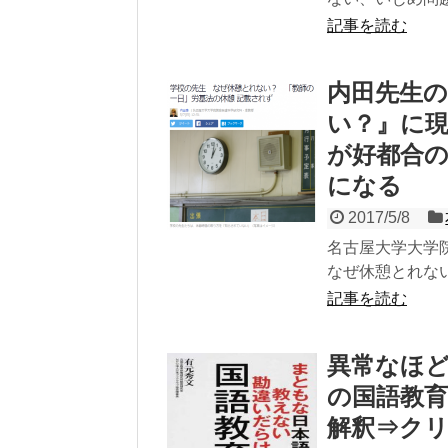
記事を読む
内田先生
い？』に
が好都合
になる
2017/5/8
名古屋大学大学
なぜ休憩とれない
記事を読む
異常なほ
の国語教
解釈⇒ク