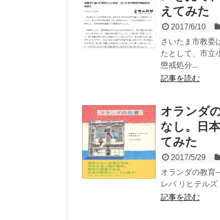
えてみた
2017/6/10
さいたま市教委
たとして、市立
懲戒処分...
記事を読む
オランダ
なし。日
てみた
2017/5/29
オランダの教育―多
レバ リヒテルズ 直
記事を読む