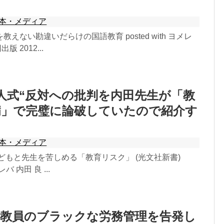
本・メディア
えない勘違いだらけの国語教育 posted with ヨメレ
版 2012...
成人式“反対への批判を内田先生が「教
病」で完璧に論破していたので紹介す
本・メディア
どもと先生を苦しめる「教育リスク」 (光文社新書)
メレバ 内田 良 ...
の教員のブラックな労務管理を告発し