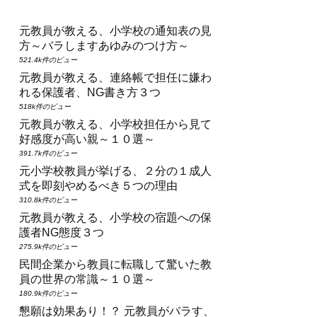
元教員が教える、小学校の通知表の見
方～バラしますあゆみのつけ方～
521.4k件のビュー
元教員が教える、連絡帳で担任に嫌わ
れる保護者、NG書き方３つ
518k件のビュー
元教員が教える、小学校担任から見て
好感度が高い親～１０選～
391.7k件のビュー
元小学校教員が挙げる、２分の１成人
式を即刻やめるべき５つの理由
310.8k件のビュー
元教員が教える、小学校の宿題への保
護者NG態度３つ
275.9k件のビュー
民間企業から教員に転職して驚いた教
員の世界の常識～１０選～
180.9k件のビュー
懇願は効果あり！？ 元教員がバラす、