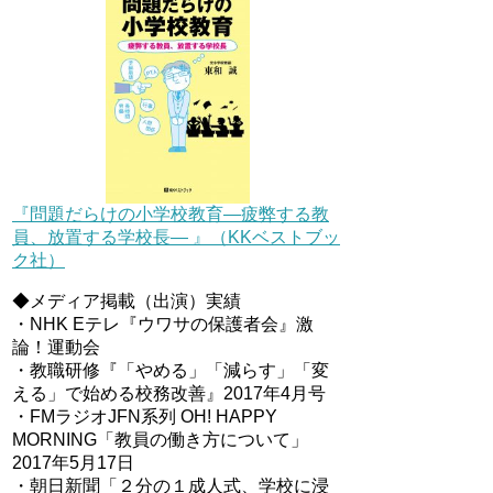
『問題だらけの小学校教育―疲弊する教
員、放置する学校長― 』（KKベストブッ
ク社）
◆メディア掲載（出演）実績
・NHK Eテレ『ウワサの保護者会』激
論！運動会
・教職研修『「やめる」「減らす」「変
える」で始める校務改善』2017年4月号
・FMラジオJFN系列 OH! HAPPY
MORNING「教員の働き方について」
2017年5月17日
・朝日新聞「２分の１成人式、学校に浸