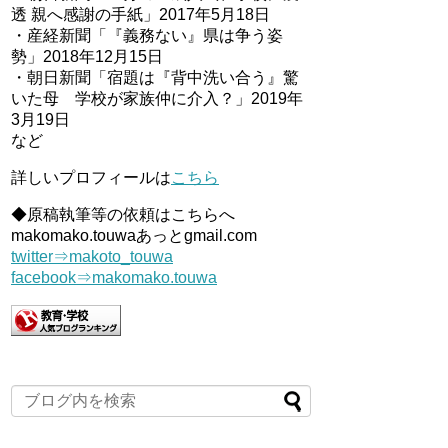
透 親へ感謝の手紙」2017年5月18日
・産経新聞「『義務ない』県は争う姿
勢」2018年12月15日
・朝日新聞「宿題は『背中洗い合う』驚
いた母 学校が家族仲に介入？」2019年
3月19日
など
詳しいプロフィールは
こちら
◆原稿執筆等の依頼はこちらへ
makomako.touwaあっとgmail.com
twitter⇒makoto_touwa
facebook⇒makomako.touwa