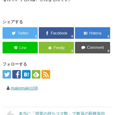
シェアする
0
0
0
0
0
フォローする
makomako108
本当に「授業の持ちコマ数」で教員の勤務負担