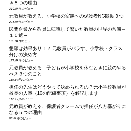
き５つの理由
310.8k件のビュー
元教員が教える、小学校の宿題への保護者NG態度３つ
275.9k件のビュー
民間企業から教員に転職して驚いた教員の世界の常識～
１０選～
180.9k件のビュー
懇願は効果あり！？ 元教員がバラす、小学校・クラス
分けの決め方
177.8k件のビュー
元教員が教える、子どもが小学校を休むときに親のやる
べき３つのこと
119.8k件のビュー
担任の先生はどうやって決められるの？元小学校教員が
校長の人事（10の配慮事項）を解説します
112.1k件のビュー
元教員が教える、保護者クレームで担任が八方塞がりに
なる５つの理由
83.4k件のビュー