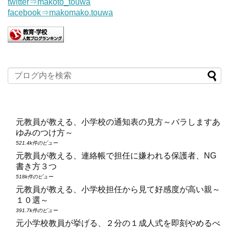
twitter⇒makoto_touwa
facebook⇒makomako.touwa
元教員が教える、小学校の通知表の見方～バラしますあ
ゆみのつけ方～
521.4k件のビュー
元教員が教える、連絡帳で担任に嫌われる保護者、NG
書き方３つ
518k件のビュー
元教員が教える、小学校担任から見て好感度が高い親～
１０選～
391.7k件のビュー
元小学校教員が挙げる、２分の１成人式を即刻やめるべ