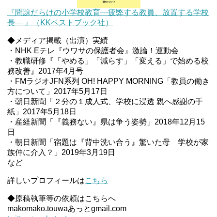
『問題だらけの小学校教育―疲弊する教員、放置する学校
長― 』（KKベストブック社）
◆メディア掲載（出演）実績
・NHK Eテレ『ウワサの保護者会』激論！運動会
・教職研修『「やめる」「減らす」「変える」で始める校
務改善』2017年4月号
・FMラジオJFN系列 OH! HAPPY MORNING「教員の働き
方について」2017年5月17日
・朝日新聞「２分の１成人式、学校に浸透 親へ感謝の手
紙」2017年5月18日
・産経新聞「『義務ない』県は争う姿勢」2018年12月15
日
・朝日新聞「宿題は『背中洗い合う』驚いた母 学校が家
族仲に介入？」2019年3月19日
など
詳しいプロフィールは
こちら
◆原稿執筆等の依頼はこちらへ
makomako.touwaあっとgmail.com