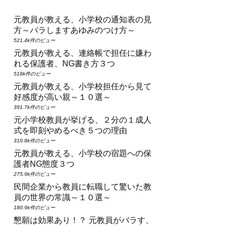
元教員が教える、小学校の通知表の見
方～バラしますあゆみのつけ方～
521.4k件のビュー
元教員が教える、連絡帳で担任に嫌わ
れる保護者、NG書き方３つ
518k件のビュー
元教員が教える、小学校担任から見て
好感度が高い親～１０選～
391.7k件のビュー
元小学校教員が挙げる、２分の１成人
式を即刻やめるべき５つの理由
310.8k件のビュー
元教員が教える、小学校の宿題への保
護者NG態度３つ
275.9k件のビュー
民間企業から教員に転職して驚いた教
員の世界の常識～１０選～
180.9k件のビュー
懇願は効果あり！？ 元教員がバラす、