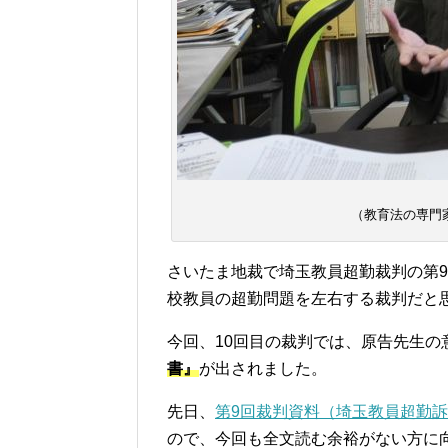
（教育法の専門
さいたま地裁で埼玉教員超勤裁判の第
校教員の超勤問題を左右する裁判だと
今回、10回目の裁判では、原告先生の
書』
が出されました。
先日、
第9回裁判資料（埼玉教員超勤
ので、今回も全文読む余裕がない方に