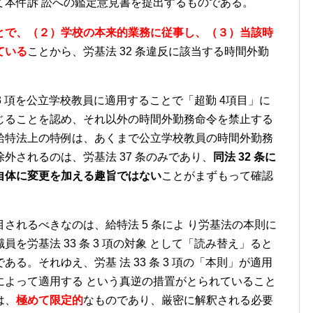
て本件訴 訟への鑑定意見書を提出するものである。
とで、（２）学校の本来的業務に従事し、（３）当該時
ている
ことから、労基法 32 条違反に該当する時間外勤
 3 項を公立学校教員に適用することで「超勤 4項目」に
じることを認め、それ以外の時間外勤務命令を禁止する
給特法上の特例は、あくまで公立学校教員の時間外勤務
外されるのは、労基法 37 条のみであり、
同法 32 条に
自体に変更を加える趣旨ではない
ことがまずもって確認
されるべきなのは、給特法 5 条によ り労基法の本則に
を労基法 33 条 3 項の対象 として「読み替え」ると
る。それゆえ、労基 法 33 条 3 項の「本則」が適用
によって適用する という真逆の措置がとられていること
は、
極めて限定的
なものであり、厳密に解釈される必要