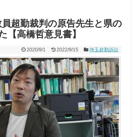
教員超勤裁判の原告先生と県の
た【高橋哲意見書】
2020/9/1
2022/9/15
埼玉超勤訴訟