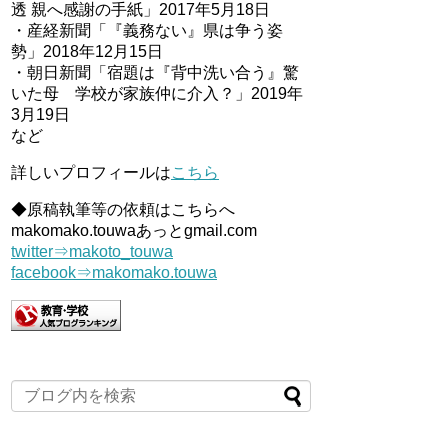
透 親へ感謝の手紙」2017年5月18日
・産経新聞「『義務ない』県は争う姿
勢」2018年12月15日
・朝日新聞「宿題は『背中洗い合う』驚
いた母 学校が家族仲に介入？」2019年
3月19日
など
詳しいプロフィールは
こちら
◆原稿執筆等の依頼はこちらへ
makomako.touwaあっとgmail.com
twitter⇒makoto_touwa
facebook⇒makomako.touwa