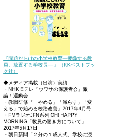
『問題だらけの小学校教育―疲弊する教
員、放置する学校長― 』（KKベストブッ
ク社）
◆メディア掲載（出演）実績
・NHK Eテレ『ウワサの保護者会』激
論！運動会
・教職研修『「やめる」「減らす」「変
える」で始める校務改善』2017年4月号
・FMラジオJFN系列 OH! HAPPY
MORNING「教員の働き方について」
2017年5月17日
・朝日新聞「２分の１成人式、学校に浸