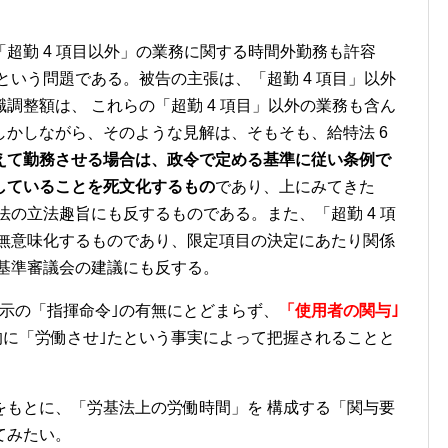
超勤 4 項目以外」の業務に関する時間外勤務も許容
という問題である。被告の主張は、「超勤 4 項目」以外
調整額は、 これらの「超勤 4 項目」以外の業務も含ん
かしながら、そのような見解は、そもそも、給特法 6
えて勤務させる場合は、政令で定める基準に従い条例で
していることを死文化するもの
であり、上にみてきた
法の立法趣旨にも反するものである。また、「超勤 4 項
を無意味化するものであり、限定項目の決定にあたり関係
働基準審議会の建議にも反する。
示の「指揮命令｣の有無にとどまらず、
「使用者の関与｣
的に「労働させ｣たという事実によって把握されることと
をもとに、「労基法上の労働時間」を 構成する「関与要
てみたい。