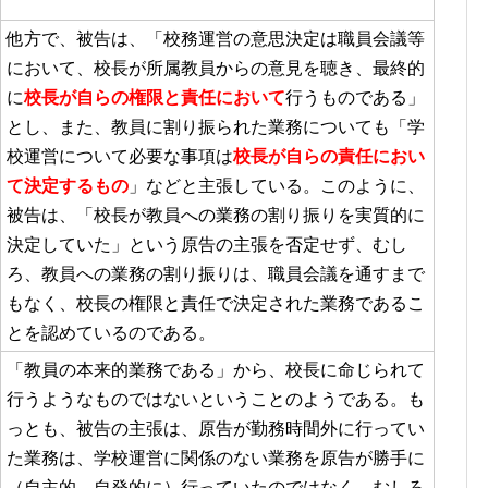
他方で、被告は、「校務運営の意思決定は職員会議等
において、校長が所属教員からの意見を聴き、最終的
に
校長が自らの権限と責任において
行うものである」
とし、また、教員に割り振られた業務についても「学
校運営について必要な事項は
校長が自らの責任におい
て決定するもの
」などと主張している。このように、
被告は、「校長が教員への業務の割り振りを実質的に
決定していた」という原告の主張を否定せず、むし
ろ、教員への業務の割り振りは、職員会議を通すまで
もなく、校長の権限と責任で決定された業務であるこ
とを認めているのである。
「教員の本来的業務である」から、校長に命じられて
行うようなものではないということのようである。も
っとも、被告の主張は、原告が勤務時間外に行ってい
た業務は、学校運営に関係のない業務を原告が勝手に
（自主的、自発的に）行っていたのではなく、むしろ