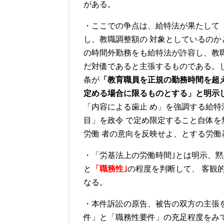
がある。
・ここでの争点は、給特法が果たして「
し、教職調整額の 対象としているのか
の時間外勤務をも給特法が許容し、教職
だ対価であると主張するものである。し
条が
「教育職員を正規の勤務時間を超
定める場合に限るものとする」と明示
「内容による歯止 め」を強調する給特
目」を政令 で定め限定すること自体
労働 者の意向を反映せよ、とする労
・「労基法上の労働時間｣とは明示、黙
と
「職務性｣
の程度を判断して、 客観
なる。
・本件訴訟の原告、被告の双方の主張
件」と「職務性要件」の充足程度をみ